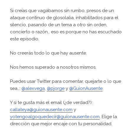
u
c
Si creías que vagábamos sin rumbo, presos de un
t
ataque continuo de glosolalia, inhabilitados para el
o
silencio, pasando de un tema a otro sin orden,
r
concierto o razón… eso es porque no has escuchado
d
este episodio.
e
a
No creerás todo lo que hay ausente.
u
d
Nos hemos superado a nosotros mismos.
i
o
Puedes usar Twitter para comentar, quejarte o lo que
sea…:
@alexvega
,
@pjorge
y
@GuionAusente
.
Y si te gusta más el email (¿de verdad?):
callateya@guionausente.com
y
yotengoalgoquedecir@guionausente.com
. Elige la
dirección que mejor encaje con tu personalidad.