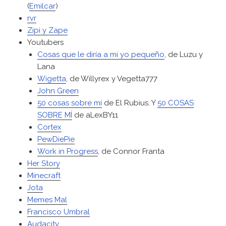
(
Emilcar
)
rvr
Zipi y Zape
Youtubers
Cosas que le diría a mi yo pequeño
, de Luzu y
Lana
Wigetta
, de Willyrex y Vegetta777
John Green
50 cosas sobre mí
de El Rubius. Y
50 COSAS
SOBRE MÍ
de aLexBY11
Cortex
PewDiePie
Work in Progress
, de Connor Franta
Her Story
Minecraft
Jota
Memes Mal
Francisco Umbral
Audacity