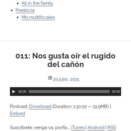
All in the family
Presbicia
Mis multifocales
011: Nos gusta oír el rugido
del cañón
Posted
20 julio, 2015
on
R
00:00
00:00
e
p
Podcast:
Download
(Duration: 1:30:25 — 51.9MB) |
r
Embed
o
d
Suscríbete, venga va, porfa...:
iTunes
|
Android
|
RSS