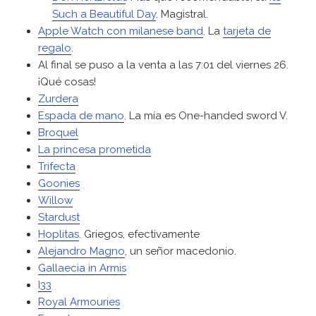
Such a Beautiful Day
. Magistral.
Apple Watch con milanese band
. La
tarjeta de
regalo
.
Al final se puso a la venta a las 7:01 del viernes 26.
¡Qué cosas!
Zurdera
Espada de mano
. La mía es One-handed sword V.
Broquel
La princesa prometida
Trifecta
Goonies
Willow
Stardust
Hoplitas
. Griegos, efectivamente
Alejandro Magno
, un señor macedonio.
Gallaecia in Armis
I33
Royal Armouries