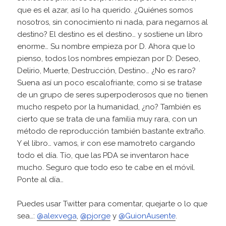
o
que es el azar, así lo ha querido. ¿Quiénes somos
r
nosotros, sin conocimiento ni nada, para negarnos al
d
destino? El destino es el destino… y sostiene un libro
e
enorme… Su nombre empieza por D. Ahora que lo
a
pienso, todos los nombres empiezan por D: Deseo,
u
Delirio, Muerte, Destrucción, Destino… ¿No es raro?
d
Suena así un poco escalofriante, como si se tratase
i
de un grupo de seres superpoderosos que no tienen
o
mucho respeto por la humanidad, ¿no? También es
cierto que se trata de una familia muy rara, con un
método de reproducción también bastante extraño.
Y el libro… vamos, ir con ese mamotreto cargando
todo el día. Tío, que las PDA se inventaron hace
mucho. Seguro que todo eso te cabe en el móvil.
Ponte al día…
Puedes usar Twitter para comentar, quejarte o lo que
sea…:
@alexvega
,
@pjorge
y
@GuionAusente
.