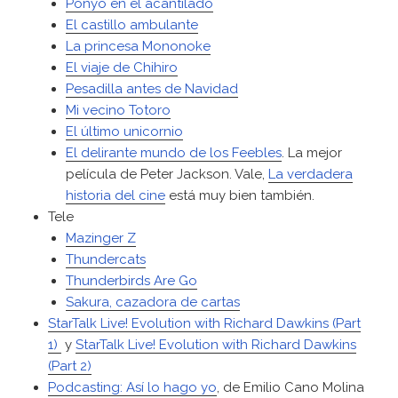
Ponyo en el acantilado
El castillo ambulante
La princesa Mononoke
El viaje de Chihiro
Pesadilla antes de Navidad
Mi vecino Totoro
El último unicornio
El delirante mundo de los Feebles
. La mejor
película de Peter Jackson. Vale,
La verdadera
historia del cine
está muy bien también.
Tele
Mazinger Z
Thundercats
Thunderbirds Are Go
Sakura, cazadora de cartas
StarTalk Live! Evolution with Richard Dawkins (Part
1)
y
StarTalk Live! Evolution with Richard Dawkins
(Part 2)
Podcasting: Así lo hago yo
, de Emilio Cano Molina