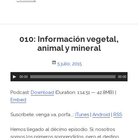
010: Información vegetal,
animal y mineral
Posted
5 julio, 2015
on
R
00:00
00:00
e
p
Podcast:
Download
(Duration: 1:14:51 — 42.8MB) |
r
Embed
o
d
Suscríbete, venga va, porfa...:
iTunes
|
Android
|
RSS
u
c
Hemos llegado al décimo episodio. Sí, nosotros
t
somos los primeros sorprendidos, pero el destino,