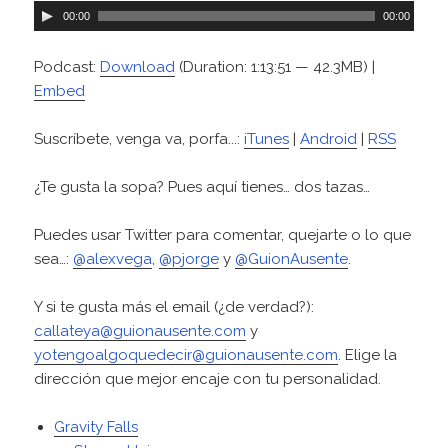
R
00:00
00:00
e
p
Podcast:
Download
(Duration: 1:13:51 — 42.3MB) |
r
Embed
o
d
Suscríbete, venga va, porfa...:
iTunes
|
Android
|
RSS
u
c
¿Te gusta la sopa? Pues aquí tienes… dos tazas…
t
o
Puedes usar Twitter para comentar, quejarte o lo que
r
sea…:
@alexvega
,
@pjorge
y
@GuionAusente
.
d
e
Y si te gusta más el email (¿de verdad?):
a
callateya@guionausente.com
y
u
yotengoalgoquedecir@guionausente.com
. Elige la
d
dirección que mejor encaje con tu personalidad.
i
o
Gravity Falls