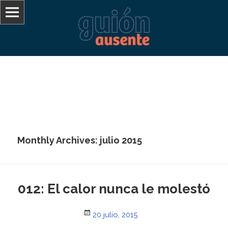
De lo que no se puede hablar hay que callar
Guión Ausente
Monthly Archives: julio 2015
012: El calor nunca le molestó
Posted
20 julio, 2015
on