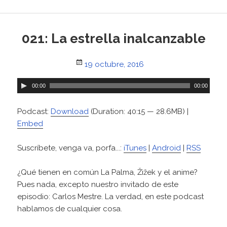
021: La estrella inalcanzable
Posted
19 octubre, 2016
on
R
00:00
00:00
e
p
Podcast:
Download
(Duration: 40:15 — 28.6MB) |
r
Embed
o
d
Suscríbete, venga va, porfa...:
iTunes
|
Android
|
RSS
u
c
¿Qué tienen en común La Palma, Žižek y el anime?
t
Pues nada, excepto nuestro invitado de este
o
episodio: Carlos Mestre. La verdad, en este podcast
r
hablamos de cualquier cosa.
d