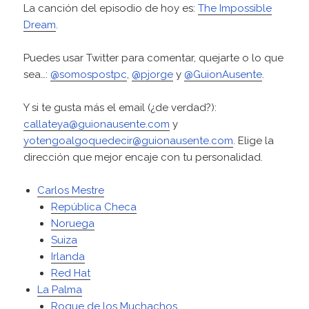
e
La canción del episodio de hoy es:
The Impossible
a
Dream
.
u
d
Puedes usar Twitter para comentar, quejarte o lo que
i
sea…:
@somospostpc
,
@pjorge
y
@GuionAusente
.
o
Y si te gusta más el email (¿de verdad?):
callateya@guionausente.com
y
yotengoalgoquedecir@guionausente.com
. Elige la
dirección que mejor encaje con tu personalidad.
Carlos Mestre
República Checa
Noruega
Suiza
Irlanda
Red Hat
La Palma
Roque de los Muchachos