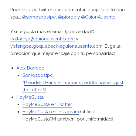
o
Puedes usar Twitter para comentar, quejarte o lo que
sea…:
@somospostpc
,
@pjorge
y
@GuionAusente
.
Y si te gusta más el email (¿de verdad?):
callateya@guionausente.com
y
yotengoalgoquedecir@guionausente.com
. Elige la
dirección que mejor encaje con tu personalidad.
Álex Barredo
Somospostpc
*
President Harry S. Truman’s middle name is just
the letter S
HoyMeGusta
HoyMeGusta en Twitter
HoyMeGusta en Instagram
(al final
HoyMeGustaFM también, por uniformidad)