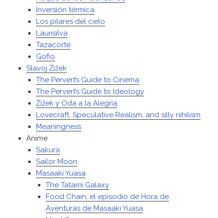
Inversión térmica
Los pilares del cielo
Laurisilva
Tazacorte
Gofio
Slavoj Žižek
The Pervert’s Guide to Cinema
The Pervert’s Guide to Ideology
Žižek y Oda a la Alegría
Lovecraft, Speculative Realism, and silly nihilism
Meaningness
Anime
Sakura
Sailor Moon
Masaaki Yuasa
The Tatami Galaxy
Food Chain, el episodio de Hora de
Aventuras de Masaaki Yuasa