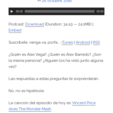
Posted
26 octubre, 2016
on
R
00:00
00:00
e
p
Podcast:
Download
(Duration: 34:43 — 24.1MB) |
r
Embed
o
d
Suscríbete, venga va, porfa...:
iTunes
|
Android
|
RSS
u
c
¿Quién es Álex Vega? ¿Quién es Álex Barredo? ¿Son
t
la misma persona? ¿Alguien los ha visto junto alguna
o
vez?
r
d
Las respuestas a estas preguntas te sorprenderán.
e
a
No, no es hipérbole.
u
d
La canción del episodio de hoy es:
VIncent Price
i
does The Monster Mash
.